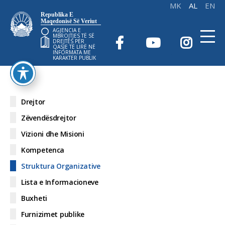
Republika E
Maqedonisë Së Veriut
AGJENCIA E
MBROJTJES TË SË
DREJTËS PËR
QASJE TË LIRË NË
INFORMATA ME
KARAKTER PUBLIK
Drejtor
Zëvendësdrejtor
Vizioni dhe Misioni
Kompetenca
Struktura Organizative
Lista e Informacioneve
Buxheti
Furnizimet publike