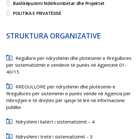
Bashkëpunimi Ndërkombëtar dhe Projektet
POLITIKA E PRIVATËSISË
STRUKTURA ORGANIZATIVE
Regullore për ndryshimin dhe plotësimin e Rregullores
për sistematizimin e vendeve të punës në Agjencinë 01-
40/15
RREGULLORE për ndryshimin dhe plotësimin e
Rregullores për sistemimin e punës vende në Agjencia për
mbrojtjen e të drejtës për qasje të lirë në informacione
publike
Ndryshimi i katërt i sistematizimit – 4
Ndryshimi i tretë i sistematizimit – 3