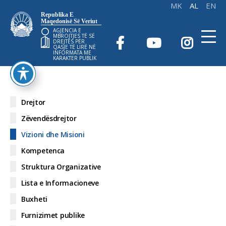
Republika E
Maqedonisë Së Veriut
AGJENCIA E
MBROJTJES TË SË
DREJTËS PËR
QASJE TË LIRË NË
INFORMATA ME
KARAKTER PUBLIK
Drejtor
Zëvendësdrejtor
Vizioni dhe Misioni
Kompetenca
Struktura Organizative
Lista e Informacioneve
Buxheti
Furnizimet publike