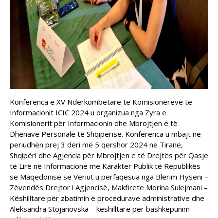
Konferenca e XV Ndërkombëtare të Komisionerëve të
Informacionit ICIC 2024 u organizua nga Zyra e
Komisionerit për Informacionin dhe Mbrojtjen e të
Dhënave Personale të Shqipërisë. Konferenca u mbajt në
periudhën prej 3 deri më 5 qershor 2024 në Tiranë,
Shqipëri dhe Agjencia për Mbrojtjen e të Drejtës për Qasje
të Lirë në Informacione me Karakter Publik të Republikës
së Maqedonisë së Veriut u përfaqësua nga Blerim Hyseni –
Zëvendës Drejtor i Agjencisë, Makfirete Morina Sulejmani –
Këshilltare për zbatimin e procedurave administrative dhe
Aleksandra Stojanovska – këshilltare për bashkëpunim