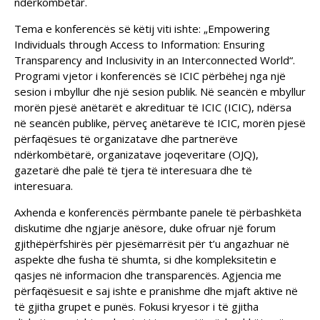
ndërkombëtar.
Tema e konferencës së këtij viti ishte: „Empowering
Individuals through Access to Information: Ensuring
Transparency and Inclusivity in an Interconnected World“.
Programi vjetor i konferencës së ICIC përbëhej nga një
sesion i mbyllur dhe një sesion publik. Në seancën e mbyllur
morën pjesë anëtarët e akredituar të ICIC (ICIC), ndërsa
në seancën publike, përveç anëtarëve të ICIC, morën pjesë
përfaqësues të organizatave dhe partnerëve
ndërkombëtarë, organizatave joqeveritare (OJQ),
gazetarë dhe palë të tjera të interesuara dhe të
interesuara.
Axhenda e konferencës përmbante panele të përbashkëta
diskutime dhe ngjarje anësore, duke ofruar një forum
gjithëpërfshirës për pjesëmarrësit për t’u angazhuar në
aspekte dhe fusha të shumta, si dhe kompleksitetin e
qasjes në informacion dhe transparencës. Agjencia me
përfaqësuesit e saj ishte e pranishme dhe mjaft aktive në
të gjitha grupet e punës. Fokusi kryesor i të gjitha