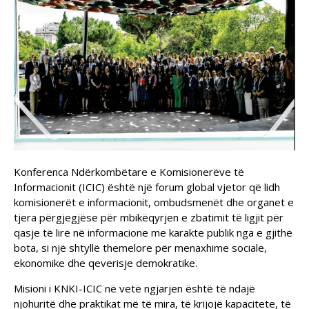
Konferenca Ndërkombëtare e Komisionerëve të
Informacionit (ICIC) është një forum global vjetor që lidh
komisionerët e informacionit, ombudsmenët dhe organet e
tjera përgjegjëse për mbikëqyrjen e zbatimit të ligjit për
qasje të lirë në informacione me karakte publik nga e gjithë
bota, si një shtyllë themelore për menaxhime sociale,
ekonomike dhe qeverisje demokratike.
Misioni i KNKI-ICIC në vetë ngjarjen është të ndajë
njohuritë dhe praktikat më të mira, të krijojë kapacitete, të