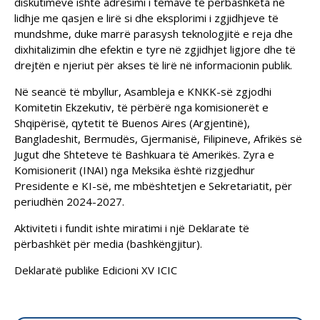
diskutimeve ishte adresimi i temave të përbashkëta në
lidhje me qasjen e lirë si dhe eksplorimi i zgjidhjeve të
mundshme, duke marrë parasysh teknologjitë e reja dhe
dixhitalizimin dhe efektin e tyre në zgjidhjet ligjore dhe të
drejtën e njeriut për akses të lirë në informacionin publik.
Në seancë të mbyllur, Asambleja e KNKK-së zgjodhi
Komitetin Ekzekutiv, të përbërë nga komisionerët e
Shqipërisë, qytetit të Buenos Aires (Argjentinë),
Bangladeshit, Bermudës, Gjermanisë, Filipineve, Afrikës së
Jugut dhe Shteteve të Bashkuara të Amerikës. Zyra e
Komisionerit (INAI) nga Meksika është rizgjedhur
Presidente e KI-së, me mbështetjen e Sekretariatit, për
periudhën 2024-2027.
Aktiviteti i fundit ishte miratimi i një Deklarate të
përbashkët për media (bashkëngjitur).
Deklaratë publike Edicioni XV ICIC