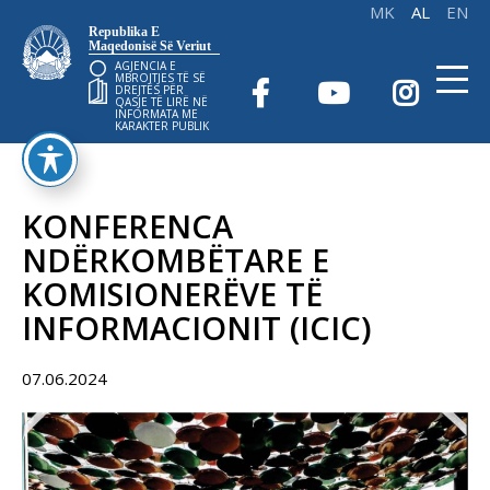
Republika E
Maqedonisë Së Veriut
AGJENCIA E
MBROJTJES TË SË
DREJTËS PËR
QASJE TË LIRË NË
INFORMATA ME
KARAKTER PUBLIK
KONFERENCA
NDËRKOMBËTARE E
KOMISIONERËVE TË
INFORMACIONIT (ICIC)
07.06.2024