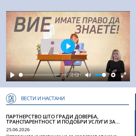
Play
-01:31
Play
Mute
Settings
Enter
fullsc
ВЕСТИ И НАСТАНИ
ПАРТНЕРСТВО ШТО ГРАДИ ДОВЕРБА,
ТРАНСПАРЕНТНОСТ И ПОДОБРИ УСЛУГИ ЗА
ГРАЃАНИТЕ
25.06.2026
Отворените институции не се создаваат случајно –