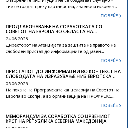
тие се градат преку партнерства, знаење и искрена
посветеност. Токму затоа, секоја средба што отвора
ПОВЕЌЕ
простор за размена на идеи претставува нов чекор кон
поефикасни институции и подобра услуга за граѓаните.
ПРОДЛАБОЧУВАЊЕ НА СОРАБОТКАТА СО
СОВЕТОТ НА ЕВРОПА ВО ОБЛАСТА НА
Директорот на Агенцијата за заштита на правото на
ПРИСТАПОТ ДО ИНФОРМАЦИИ
слободен пристап до информациите од јавен
24.06.2026
карактер, Петар Гајдов,...
Директорот на Агенцијата за заштита на правото на
слободен пристап до информациите од јавен
карактер, Петар Гајдов, оствари работна средба со
ПОВЕЌЕ
Мерсиха Усеин од Совет на Европа. Во рамки на
средбата, директорот Гајдов ја информираше г-а
ПРИСТАПОТ ДО ИНФОРМАЦИИ ВО КОНТЕКСТ НА
СЛОБОДАТА НА ИЗРАЗУВАЊЕ НИЗ ЕВРОПСКА
Усеин за неодамнешната студиска посета во Стразбур,
ПЕРСПЕКТИВА: РЕГИОНАЛНА СТУДИСКА ПОСЕТА
посветена на регионалната размена на искуства за
05.06.2026
ВО СТРАЗБУР
пристапот до информации во контекст...
На покана на Програмската канцеларија на Советот на
Европа во Скопје, а во организација на ПРОФРЕКС,
директорот на Агенцијата за заштита на правото на
ПОВЕЌЕ
слободен пристап до информации од јавен карактер
Петар Гајдов, заедно со правниот советник и
МЕМОРАНДУМ ЗА СОРАБОТКА СО ЦРВЕНИОТ
КРСТ НА РЕПУБЛИКА СЕВЕРНА МАКЕДОНИЈА
долгогодишен практичар во областа на правото на
пристап до информации Цветан Станоески, учествуваа