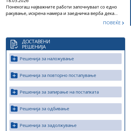
18.05.2026
на дводневната студиска посета...
Понекогаш најважните работи започнуваат со едно
ракување, искрена намера и заедничка верба дека
добрината има сила да менува животи. Вчера,
ПОВЕЌЕ
директорот на Агенцијата за заштита на правото на
слободен пристап до информациите од јавен
карактер, Петар Гајдов, и генералниот секретар на
ДОСТАВЕНИ
Црвен Крст на Република Северна Македонија, Саит
РЕШЕНИЈА
Саити, потпишаа Меморандум за соработка – симбол...
Решенија за наложување
Решенија за повторно постапување
Решенија за запирање на постапката
Решенија за одбивање
Решенија за задолжување