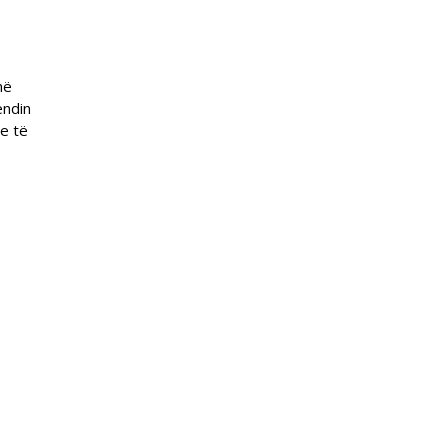
në
endin
me të