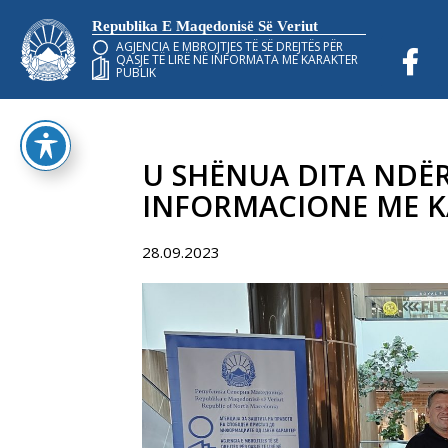
Republika E Maqedonisë Së Veriut
AGJENCIA E MBROJTJES TË SË DREJTËS PËR
QASJE TË LIRË NË INFORMATA ME KARAKTER
PUBLIK
U SHËNUA DITA NDËR
INFORMACIONE ME K
28.09.2023