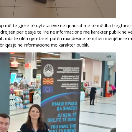
grup më të gjerë të qytetarëve në qendrat më të mëdha tregtare 
drejtën për qasje të lirë në informacione me karakter publik në v
iut, mbi të cilën qytetarët patën mundësinë të njihen menjëherë 
ër qasje në informacione me karakter publik.