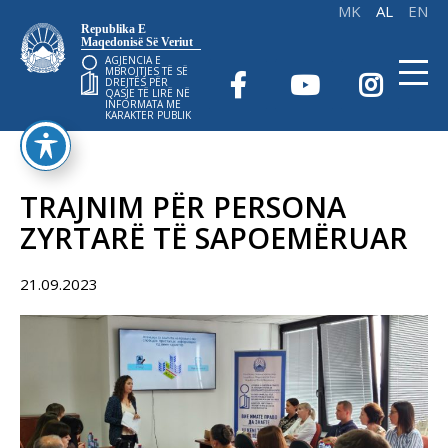
Republika E
Maqedonisë Së Veriut
AGJENCIA E
MBROJTJES TË SË
DREJTËS PËR
QASJE TË LIRË NË
INFORMATA ME
KARAKTER PUBLIK
TRAJNIM PËR PERSONA
ZYRTARË TË SAPOEMËRUAR
21.09.2023