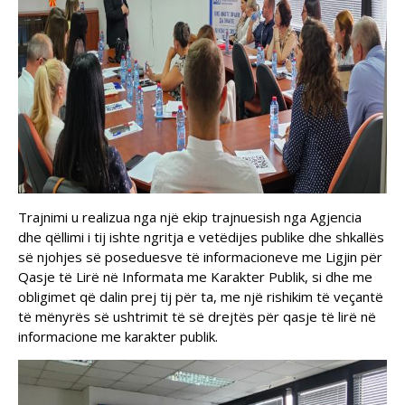
Trajnimi u realizua nga një ekip trajnuesish nga Agjencia
dhe qëllimi i tij ishte ngritja e vetëdijes publike dhe shkallës
së njohjes së poseduesve të informacioneve me Ligjin për
Qasje të Lirë në Informata me Karakter Publik, si dhe me
obligimet që dalin prej tij për ta, me një rishikim të veçantë
të mënyrës së ushtrimit të së drejtës për qasje të lirë në
informacione me karakter publik.