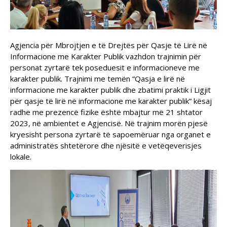
Agjencia për Mbrojtjen e të Drejtës për Qasje të Lirë në
Informacione me Karakter Publik vazhdon trajnimin për
personat zyrtarë tek poseduesit e informacioneve me
karakter publik. Trajnimi me temën “Qasja e lirë në
informacione me karakter publik dhe zbatimi praktik i Ligjit
për qasje të lirë në informacione me karakter publik” kësaj
radhe me prezencë fizike është mbajtur më 21 shtator
2023, në ambientet e Agjencisë. Në trajnim morën pjesë
kryesisht persona zyrtarë të sapoemëruar nga organet e
administratës shtetërore dhe njësitë e vetëqeverisjes
lokale.