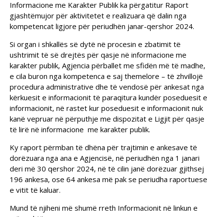
Informacione me Karakter Publik ka përgatitur Raport
gjashtëmujor për aktivitetet e realizuara që dalin nga
kompetencat ligjore për periudhën janar-qershor 2024.
Si organ i shkallës së dytë në procesin e zbatimit të
ushtrimit të së drejtës për qasje në informacione me
karakter publik, Agjencia përballet me sfidën më të madhe,
e cila buron nga kompetenca e saj themelore – të zhvillojë
procedura administrative dhe të vendosë për ankesat nga
kërkuesit e informacionit të paraqitura kundër poseduesit e
informacionit, në rastet kur poseduesit e informacionit nuk
kanë vepruar në përputhje me dispozitat e Ligjit për qasje
të lirë në informacione me karakter publik.
Ky raport përmban të dhëna për trajtimin e ankesave të
dorëzuara nga ana e Agjencisë, në periudhën nga 1 janari
deri më 30 qershor 2024, në të cilin janë dorëzuar gjithsej
196 ankesa, ose 64 ankesa më pak se periudha raportuese
e vitit të kaluar.
Mund të njiheni më shumë rreth Informacionit në linkun e