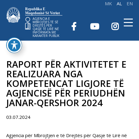
Republika E
Maqedonisë Së Veriut
AGJENCIA E
MBROJTJES TË SË
DREJTËS PËR
QASJE TË LIRË NË
INFORMATA ME
KARAKTER PUBLIK
RAPORT PËR AKTIVITETET E
REALIZUARA NGA
KOMPETENCAT LIGJORE TË
AGJENCISË PËR PERIUDHËN
JANAR-QERSHOR 2024
03.07.2024
Agjencia për Mbrojtjen e të Drejtës për Qasje të Lirë në