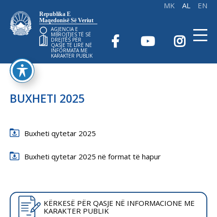
Republika E
Maqedonisë Së Veriut
AGJENCIA E
MBROJTJES TË SË
DREJTËS PËR
QASJE TË LIRË NË
INFORMATA ME
KARAKTER PUBLIK
BUXHETI 2025
Buxheti qytetar 2025
Buxheti qytetar 2025 në format të hapur
KËRKESË PËR QASJE NË INFORMACIONE ME
KARAKTER PUBLIK