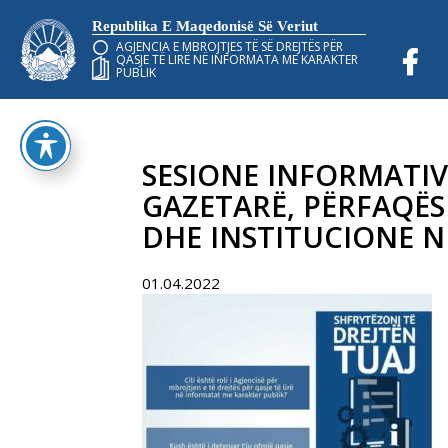
Republika E Maqedonisë Së Veriut
AGJENCIA E MBROJTJES TË SË DREJTËS PËR
QASJE TË LIRË NË INFORMATA ME KARAKTER
PUBLIK
SESIONE INFORMATIV
GAZETARË, PËRFAQËS
DHE INSTITUCIONE N
01.04.2022