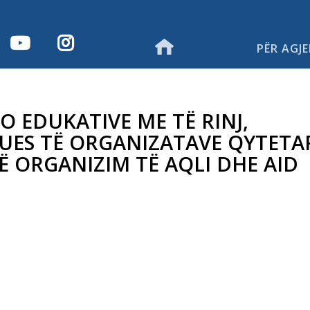
PËR AGJ
O EDUKATIVE ME TË RINJ,
UES TË ORGANIZATAVE QYTETA
Ë ORGANIZIM TË AQLI DHE AID