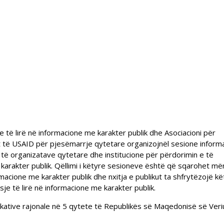
e të lirë në informacione me karakter publik dhe Asociacioni për
it të USAID për pjesëmarrje qytetare organizojnël sesione inform
 të organizatave qytetare dhe institucione për përdorimin e të
 karakter publik. Qëllimi i këtyre sesioneve është që sqarohet më
acione me karakter publik dhe nxitja e publikut ta shfrytëzojë kë
je të lirë në informacione me karakter publik.
dukative rajonale në 5 qytete të Republikës së Maqedonisë së Veri