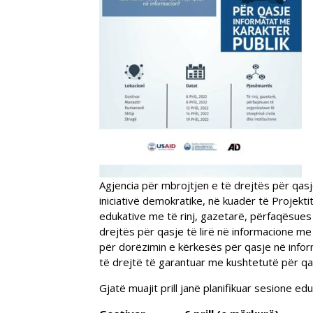
Agjencia për mbrojtjen e të drejtës për qasj
iniciativë demokratike, në kuadër të Projekt
edukative me të rinj, gazetarë, përfaqësues
drejtës për qasje të lirë në informacione me
për dorëzimin e kërkesës për qasje në inform
të drejtë të garantuar me kushtetutë për qas
Gjatë muajit prill janë planifikuar sesione e