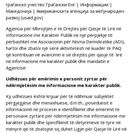
граѓанско учество Граѓански Енг | Информации |
Македонија | Американската агенција за меѓународен
развој (usaid.gov)
Agjencia për Mbrojtjen e të Drejtës për Qasje të Lirë në
Informacione me Karakter Publik në një përpjekje të
përbashkët me Asociacionin për Nisma Demokratike (ADI),
hartoi dhe zbatoi një sërë aktivitetesh në kuadër të PAQ
që kontribuan në avancimin e së drejtës për qasje të lirë
në informacione me karakter publik dhe mandatin e
Agjencisë:
Udhëzues për emërimin e personit zyrtar për
ndërmjetësim me informacione me karakter publik.
Ky udhëzues është krijuar për të ndihmuar subjektet
përgjegjëse dhe menaxhuese, d.m.th., poseduesit e
informacionit në procesin e identifikimit dhe emërimit të
personave zyrtarë për ndërmjetësim me informacione me
karakter publik dhe specifikimit të detyrimeve të tyre në
mënyrë që të zbatojnë siç duhet Ligjin për Qasje të Lirë në