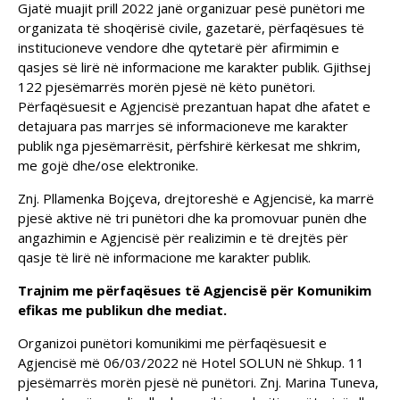
Gjatë muajit prill 2022 janë organizuar pesë punëtori me
organizata të shoqërisë civile, gazetarë, përfaqësues të
institucioneve vendore dhe qytetarë për afirmimin e
qasjes së lirë në informacione me karakter publik. Gjithsej
122 pjesëmarrës morën pjesë në këto punëtori.
Përfaqësuesit e Agjencisë prezantuan hapat dhe afatet e
detajuara pas marrjes së informacioneve me karakter
publik nga pjesëmarrësit, përfshirë kërkesat me shkrim,
me gojë dhe/ose elektronike.
Znj. Pllamenka Bojçeva, drejtoreshë e Agjencisë, ka marrë
pjesë aktive në tri punëtori dhe ka promovuar punën dhe
angazhimin e Agjencisë për realizimin e të drejtës për
qasje të lirë në informacione me karakter publik.
Trajnim me përfaqësues të Agjencisë për Komunikim
efikas me publikun dhe mediat.
Organizoi punëtori komunikimi me përfaqësuesit e
Agjencisë më 06/03/2022 në Hotel SOLUN në Shkup. 11
pjesëmarrës morën pjesë në punëtori. Znj. Marina Tuneva,