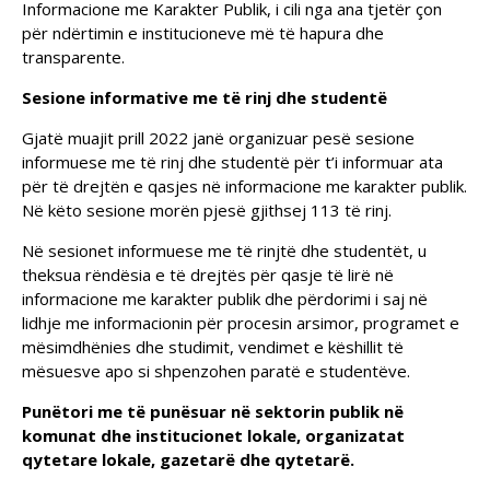
Informacione me Karakter Publik, i cili nga ana tjetër çon
për ndërtimin e institucioneve më të hapura dhe
transparente.
Sesione informative me të rinj dhe studentë
Gjatë muajit prill 2022 janë organizuar pesë sesione
informuese me të rinj dhe studentë për t’i informuar ata
për të drejtën e qasjes në informacione me karakter publik.
Në këto sesione morën pjesë gjithsej 113 të rinj.
Në sesionet informuese me të rinjtë dhe studentët, u
theksua rëndësia e të drejtës për qasje të lirë në
informacione me karakter publik dhe përdorimi i saj në
lidhje me informacionin për procesin arsimor, programet e
mësimdhënies dhe studimit, vendimet e këshillit të
mësuesve apo si shpenzohen paratë e studentëve.
Punëtori me të punësuar në sektorin publik në
komunat dhe institucionet lokale, organizatat
qytetare lokale, gazetarë dhe qytetarë.