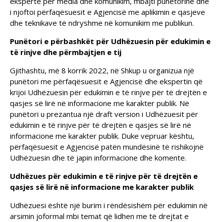
eksperte për media dhe komunikim, mbajti punëtorinë dhe
i njoftoi përfaqësuesit e Agjencisë me aplikimin e qasjeve
dhe teknikave të ndryshme në komunikim me publikun.
Punëtori e përbashkët për Udhëzuesin për edukimin e
të rinjve dhe përmbajtjen e tij
Gjithashtu, më 8 korrik 2022, në Shkup u organizua një
punëtori me përfaqësuesit e Agjencisë dhe ekspertin që
krijoi Udhëzuesin për edukimin e të rinjve për të drejtën e
qasjes së lirë në informacione me karakter publik. Në
punëtori u prezantua një draft version i Udhëzuesit për
edukimin e të rinjve për të drejtën e qasjes së lirë në
informacione me karakter publik. Duke vepruar kështu,
përfaqësuesit e Agjencisë patën mundësinë të rishikojnë
Udhëzuesin dhe të japin informacione dhe komente.
Udhëzues për edukimin e të rinjve për të drejtën e
qasjes së lirë në informacione me karakter publik
Udhëzuesi është një burim i rëndësishëm për edukimin në
arsimin joformal mbi temat që lidhen me të drejtat e