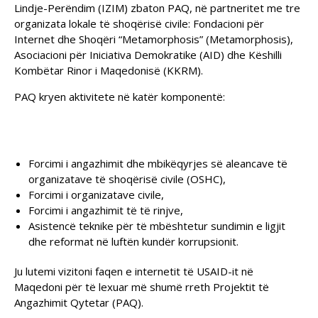
Lindje-Perëndim (IZIM) zbaton PAQ, në partneritet me tre
organizata lokale të shoqërisë civile: Fondacioni për
Internet dhe Shoqëri “Metamorphosis” (Metamorphosis),
Asociacioni për Iniciativa Demokratike (AID) dhe Këshilli
Kombëtar Rinor i Maqedonisë (KKRM).
PAQ kryen aktivitete në katër komponentë:
Forcimi i angazhimit dhe mbikëqyrjes së aleancave të
organizatave të shoqërisë civile (OSHC),
Forcimi i organizatave civile,
Forcimi i angazhimit të të rinjve,
Asistencë teknike për të mbështetur sundimin e ligjit
dhe reformat në luftën kundër korrupsionit.
Ju lutemi vizitoni faqen e internetit të USAID-it në
Maqedoni për të lexuar më shumë rreth Projektit të
Angazhimit Qytetar (PAQ).