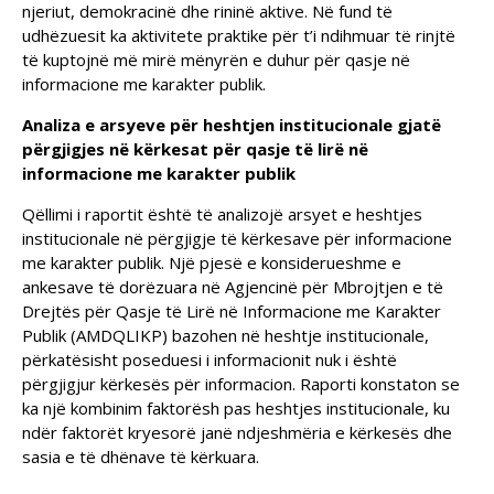
njeriut, demokracinë dhe rininë aktive. Në fund të
udhëzuesit ka aktivitete praktike për t’i ndihmuar të rinjtë
të kuptojnë më mirë mënyrën e duhur për qasje në
informacione me karakter publik.
Analiza e arsyeve për heshtjen institucionale gjatë
përgjigjes në kërkesat për qasje të lirë në
informacione me karakter publik
Qëllimi i raportit është të analizojë arsyet e heshtjes
institucionale në përgjigje të kërkesave për informacione
me karakter publik. Një pjesë e konsiderueshme e
ankesave të dorëzuara në Agjencinë për Mbrojtjen e të
Drejtës për Qasje të Lirë në Informacione me Karakter
Publik (AMDQLIKP) bazohen në heshtje institucionale,
përkatësisht poseduesi i informacionit nuk i është
përgjigjur kërkesës për informacion. Raporti konstaton se
ka një kombinim faktorësh pas heshtjes institucionale, ku
ndër faktorët kryesorë janë ndjeshmëria e kërkesës dhe
sasia e të dhënave të kërkuara.