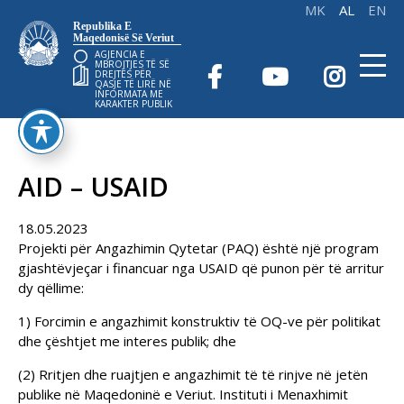
Republika E
Maqedonisë Së Veriut
AGJENCIA E
MBROJTJES TË SË
DREJTËS PËR
QASJE TË LIRË NË
INFORMATA ME
KARAKTER PUBLIK
AID – USAID
18.05.2023
Projekti për Angazhimin Qytetar (PAQ) është një program
gjashtëvjeçar i financuar nga USAID që punon për të arritur
dy qëllime:
1) Forcimin e angazhimit konstruktiv të OQ-ve për politikat
dhe çështjet me interes publik; dhe
(2) Rritjen dhe ruajtjen e angazhimit të të rinjve në jetën
publike në Maqedoninë e Veriut. Instituti i Menaxhimit