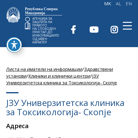
Република Северна
Македонија
АГЕНЦИЈА ЗА
ЗАШТИТА НА
ПРАВОТО
НА СЛОБОДЕН
ПРИСТАП ДО
ИНФОРМАЦИИТЕ
ОД ЈАВЕН
КАРАКТЕР
Листа на иматели на информации
/
Здравствени
установи
/
Клиники и клинички центри
/
ЈЗУ
Универзитетска клиника за Токсикологија- Скопје
ЈЗУ Универзитетска клиника
за Токсикологија- Скопје
Адреса