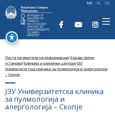
Република Северна
Македонија
АГЕНЦИЈА ЗА
ЗАШТИТА НА
ПРАВОТО
НА СЛОБОДЕН
ПРИСТАП ДО
ИНФОРМАЦИИТЕ
ОД ЈАВЕН
КАРАКТЕР
Листа на иматели на информации
/
Здравствени
установи
/
Клиники и клинички центри
/
ЈЗУ
Универзитетска клиника за пулмологија и алергологија
– Скопје
ЈЗУ Универзитетска клиника
за пулмологија и
алергологија – Скопје