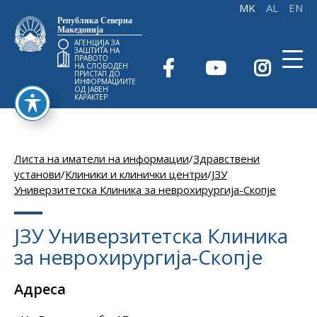
Република Северна
Македонија
АГЕНЦИЈА ЗА
ЗАШТИТА НА
ПРАВОТО
НА СЛОБОДЕН
ПРИСТАП ДО
ИНФОРМАЦИИТЕ
ОД ЈАВЕН
КАРАКТЕР
Листа на иматели на информации
/
Здравствени
установи
/
Клиники и клинички центри
/
ЈЗУ
Универзитетска Клиника за неврохирургија-Скопје
ЈЗУ Универзитетска Клиника
за неврохирургија-Скопје
Адреса