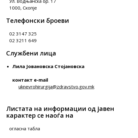
Ул. Водњанска бр. 17
1000, Скопје
Телефонски броеви
02 3147 325
02 3211 649
Службени лица
Лила Јовановска Стојановска
контакт e-mail
uknevrohirurgija@zdravstvo.gov.mk
Листата на информации од јавен
карактер се наоѓа на
огласна табла