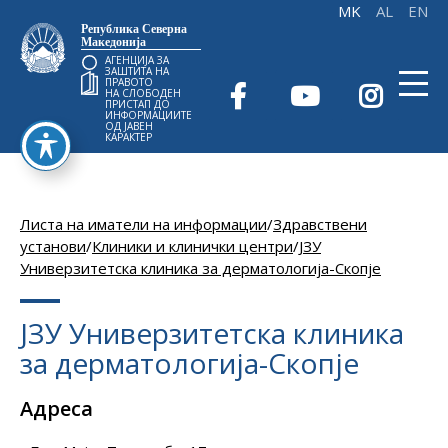
Република Северна
Македонија
АГЕНЦИЈА ЗА
ЗАШТИТА НА
ПРАВОТО
НА СЛОБОДЕН
ПРИСТАП ДО
ИНФОРМАЦИИТЕ
ОД ЈАВЕН
КАРАКТЕР
Листа на иматели на информации
/
Здравствени
установи
/
Клиники и клинички центри
/
ЈЗУ
Универзитетска клиника за дерматологија-Скопје
ЈЗУ Универзитетска клиника
за дерматологија-Скопје
Адреса