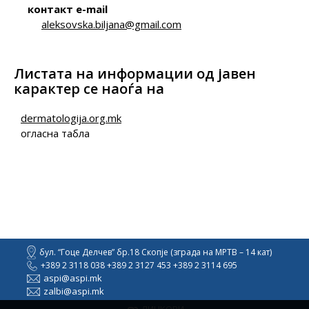
контакт e-mail
aleksovska.biljana@gmail.com
Листата на информации од јавен
карактер се наоѓа на
dermatologija.org.mk
огласна табла
бул. “Гоце Делчев” бр.18 Скопје (зграда на МРТВ – 14 кат)
+389 2 3118 038 +389 2 3127 453 +389 2 3114 695
aspi@aspi.mk
zalbi@aspi.mk