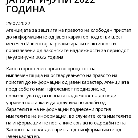
ГОДИНА
29.07.2022
Агенцијата за заштита на правото на слободен пристап
до информациите од јавен карактер подготви шест
месечен Извештај за реализираните активности
произлезени од законските надлежности за периодот
јануари-јуни 2022 година.
Како второстепен орган во процесот на
имплементација на остварувањето на правото на
пристап до информации од јавен карактер, Агенцијата
пред себе го има најголемиот предизвик, кој
произлегува од основната надлежност – да води
управна постапка и да одлучува по жалби од
барателите на информации поднесени против
имателите на информации, во случаите кога имателите
на информации не постапиле согласно одредбите на
Законот за слободен пристап до информациите од
јавен карактер.