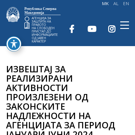
Република Северна
Македонија
АГЕНЦИЈА ЗА
ЗАШТИТА НА
ПРАВОТО
НА СЛОБОДЕН
ПРИСТАП ДО
ИНФОРМАЦИИТЕ
ОД ЈАВЕН
КАРАКТЕР
ИЗВЕШТАЈ ЗА
РЕАЛИЗИРАНИ
АКТИВНОСТИ
ПРОИЗЛЕЗЕНИ ОД
ЗАКОНСКИТЕ
НАДЛЕЖНОСТИ НА
АГЕНЦИЈАТА ЗА ПЕРИОД
ЈАНУАРИ-ЈУНИ 2024