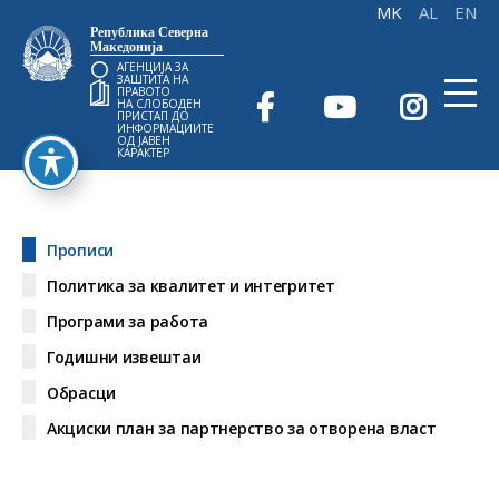
Република Северна
Македонија
АГЕНЦИЈА ЗА
ЗАШТИТА НА
ПРАВОТО
НА СЛОБОДЕН
ПРИСТАП ДО
ИНФОРМАЦИИТЕ
ОД ЈАВЕН
КАРАКТЕР
Прописи
Политика за квалитет и интегритет
Програми за работа
Годишни извештаи
Обрасци
Акциски план за партнерство за отворена власт