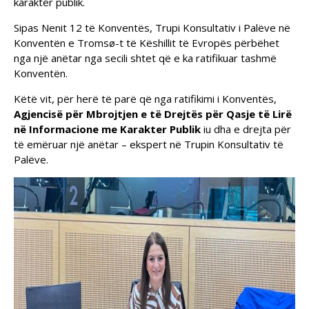
karakter publik.
Sipas Nenit 12 të Konventës, Trupi Konsultativ i Palëve në
Konventën e Tromsø-t të Këshillit të Evropës përbëhet
nga një anëtar nga secili shtet që e ka ratifikuar tashmë
Konventën.
Këtë vit, për herë të parë që nga ratifikimi i Konventës,
Agjencisë për Mbrojtjen e të Drejtës për Qasje të Lirë
në Informacione me Karakter Publik
iu dha e drejta për
të emëruar një anëtar – ekspert në Trupin Konsultativ të
Palëve.