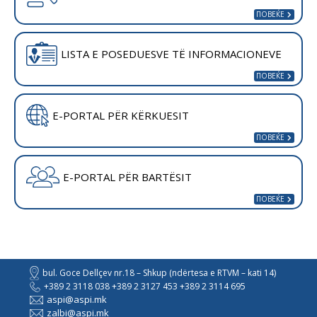
LISTA E POSEDUESVE TË INFORMACIONEVE
E-PORTAL PËR KËRKUESIT
E-PORTAL PËR BARTËSIT
bul. Goce Dellçev nr.18 – Shkup (ndërtesa e RTVM – kati 14)
+389 2 3118 038 +389 2 3127 453 +389 2 3114 695
aspi@aspi.mk
zalbi@aspi.mk