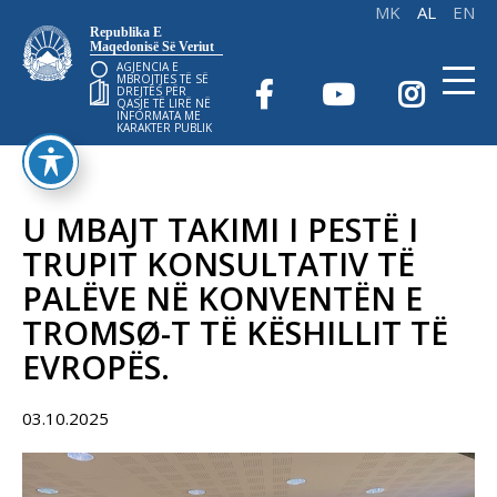
Republika E
Maqedonisë Së Veriut
AGJENCIA E
MBROJTJES TË SË
DREJTËS PËR
QASJE TË LIRË NË
INFORMATA ME
KARAKTER PUBLIK
U MBAJT TAKIMI I PESTË I
TRUPIT KONSULTATIV TË
PALËVE NË KONVENTËN E
TROMSØ-T TË KËSHILLIT TË
EVROPËS.
03.10.2025