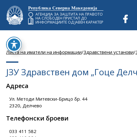
Република Северна Македонија
АГЕНЦИЈА ЗА ЗАШТИТА НА ПРАВОТО
НА СЛОБОДЕН ПРИСТАП ДО
ИНФОРМАЦИИТЕ ОД ЈАВЕН КАРАКТЕР
Листа на иматели на информации
/
Здравствени установи
/
ЈЗУ Здравствен дом „Гоце Делч
Адреса
Ул. Методи Митевски-Брицо бр. 44
2320, Делчево
Телефонски броеви
033 411 582