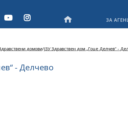
ЗА АГЕН
Здравствени домови
/
ЈЗУ Здравствен дом „Гоце Делчев“ - Де
ев“ - Делчево