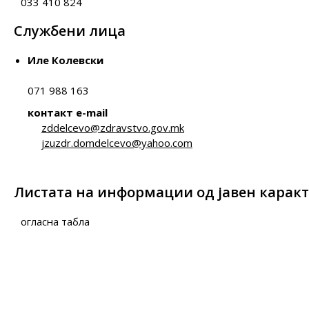
033 410 824
Службени лица
Иле Колевски
071 988 163
контакт e-mail
zddelcevo@zdravstvo.gov.mk
jzuzdr.domdelcevo@yahoo.com
Листата на информации од јавен каракте
огласна табла