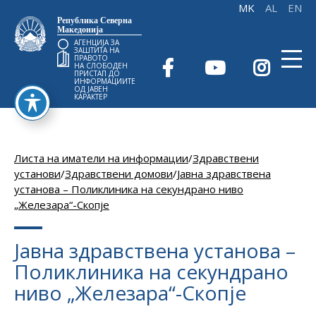
Република Северна
Македонија
АГЕНЦИЈА ЗА
ЗАШТИТА НА
ПРАВОТО
НА СЛОБОДЕН
ПРИСТАП ДО
ИНФОРМАЦИИТЕ
ОД ЈАВЕН
КАРАКТЕР
Листа на иматели на информации
/
Здравствени
установи
/
Здравствени домови
/
Јавна здравствена
установа – Поликлиника на секундрано ниво
„Железара“-Скопје
Јавна здравствена установа –
Поликлиника на секундрано
ниво „Железара“-Скопје