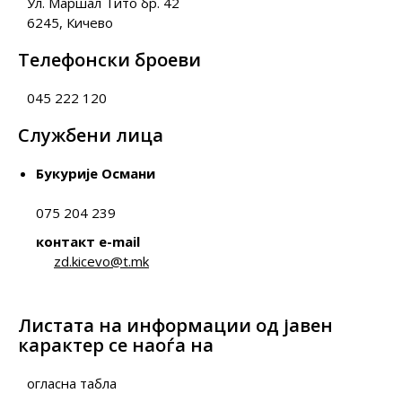
Ул. Маршал Тито бр. 42
6245, Кичево
Телефонски броеви
045 222 120
Службени лица
Букурије Османи
075 204 239
контакт e-mail
zd.kicevo@t.mk
Листата на информации од јавен
карактер се наоѓа на
огласна табла