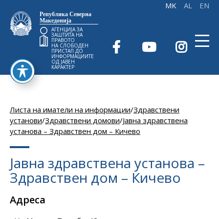
Република Северна
Македонија
АГЕНЦИЈА ЗА
ЗАШТИТА НА
ПРАВОТО
НА СЛОБОДЕН
ПРИСТАП ДО
ИНФОРМАЦИИТЕ
ОД ЈАВЕН
КАРАКТЕР
Листа на иматели на информации
/
Здравствени
установи
/
Здравствени домови
/
Јавна здравствена
установа – Здравствен дом – Кичево
Јавна здравствена установа –
Здравствен дом – Кичево
Адреса