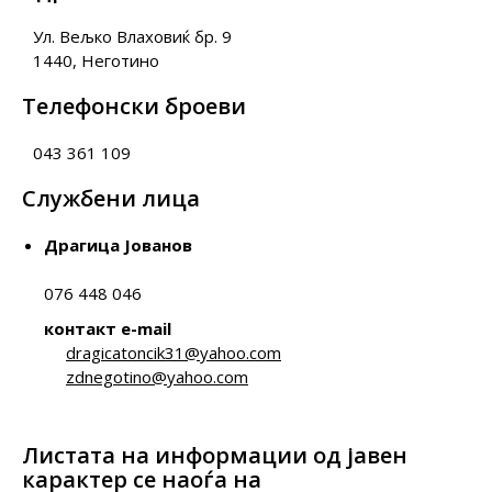
Ул. Вељко Влаховиќ бр. 9
1440, Неготино
Телефонски броеви
043 361 109
Службени лица
Драгица Јованов
076 448 046
контакт e-mail
dragicatoncik31@yahoo.com
zdnegotino@yahoo.com
Листата на информации од јавен
карактер се наоѓа на