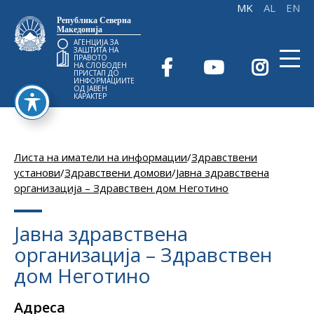
Република Северна
Македонија
АГЕНЦИЈА ЗА
ЗАШТИТА НА
ПРАВОТО
НА СЛОБОДЕН
ПРИСТАП ДО
ИНФОРМАЦИИТЕ
ОД ЈАВЕН
КАРАКТЕР
Листа на иматели на информации
/
Здравствени
установи
/
Здравствени домови
/
Јавна здравствена
организација – Здравствен дом Неготино
Јавна здравствена
организација – Здравствен
дом Неготино
Адреса