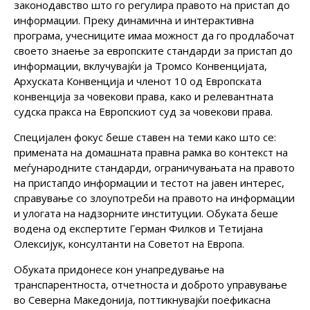
законодавство што го регулира правото на пристап до
информации. Преку динамична и интерактивна
програма, учесниците имаа можност да го продлабочат
своето знаење за европските стандарди за пристап до
информации, вклучувајќи ја Тромсо Конвенцијата,
Архуската Конвенција и членот 10 од Европската
конвенција за човекови права, како и релевантната
судска пракса на Европскиот суд за човекови права.
Специјален фокус беше ставен на теми како што се:
примената на домашната правна рамка во контекст на
меѓународните стандарди, ограничувањата на правото
на пристапдо информации и тестот на јавен интерес,
справување со злоупотреби на правото на информации
и улогата на надзорните институции. Обуката беше
водена од експертите Герман Филков и Тетијана
Олексијук, консултанти на Советот на Европа.
Oбуката придонесе кон унапредување на
транспарентноста, отчетноста и доброто управување
во Северна Македонија, поттикнувајќи поефикасна