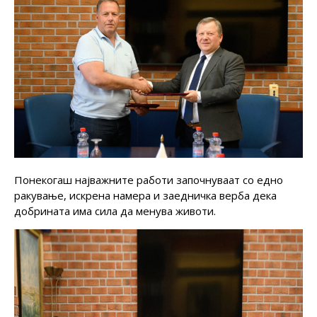
Понекогаш најважните работи започнуваат со едно
ракување, искрена намера и заедничка верба дека
добрината има сила да менува животи.