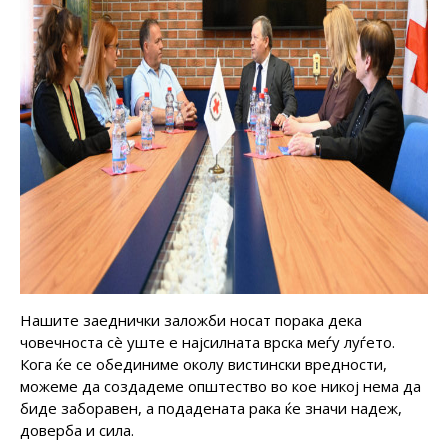
Нашите заеднички заложби носат порака дека
човечноста сè уште е најсилната врска меѓу луѓето.
Кога ќе се обединиме околу вистински вредности,
можеме да создадеме општество во кое никој нема да
биде заборавен, а подадената рака ќе значи надеж,
доверба и сила.