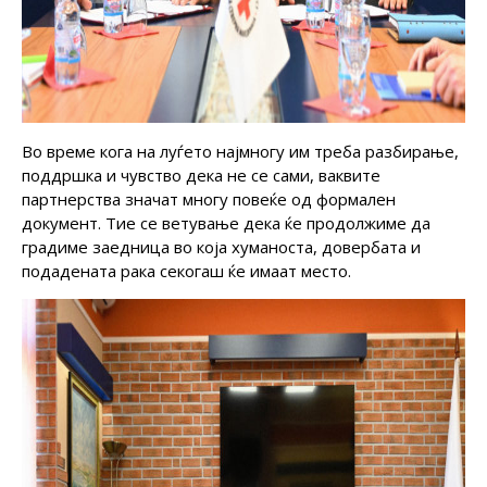
Во време кога на луѓето најмногу им треба разбирање,
поддршка и чувство дека не се сами, ваквите
партнерства значат многу повеќе од формален
документ. Тие се ветување дека ќе продолжиме да
градиме заедница во која хуманоста, довербата и
подадената рака секогаш ќе имаат место.