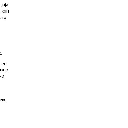
ција
 кон
ото
.
чен
ивни
ии,
 на