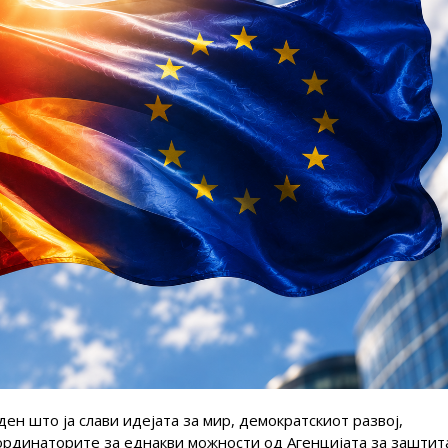
 ден што ја слави идејата за мир, демократскиот развој,
ординаторите за еднакви можности од Агенцијата за заштит