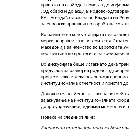
правото на слободен пристап до информа
„Од обврски до акција: Родово-одговоре
ЕУ – Агенда“, одржана во Владата на Реп
за европски прашања во соработка со ка
Во рамките на консултацијата беа разгл
мерки поврзани со кластерите од Страте
Македонија за членство во Европската Ун
перспектива во процесите на креирање п
Во дискусијата беше истакнато дека тра
предуслов за развој на родово-одговорн
процеси, како и дека родово-одговорнио
институционална отчетност и пристап до
Дополнително, беше нагласена потребат
зајакнување на институционалната коорд
добро управување, еднакви можности и 
Повеќе на следниот линк:
Европската интеграција мора да биде пра