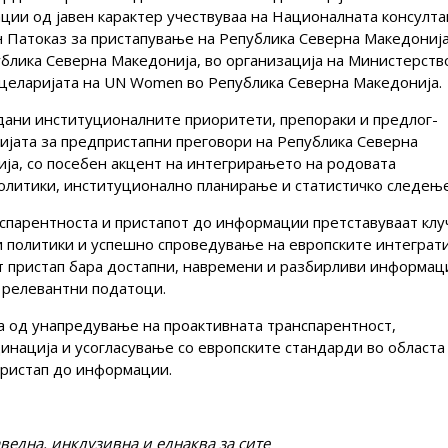
ции од јавен карактер учествуваа на Националната консулта
н Патоказ за пристапување на Република Северна Македонија
ублика Северна Македонија, во организација на Министерств
нцеларијата на UN Women во Република Северна Македонија.
едани институционалните приоритети, препораки и предлог-
гијата за предпристапни преговори на Република Северна
ија, со посебен акцент на интегрирањето на родовата
олитики, институционално планирање и статистичко следење
нспарентноста и пристапот до информации претставуваат клу
и политики и успешно спроведување на европските интеграт
т пристап бара достапни, навремени и разбирливи информац
 релевантни податоци.
а од унапредување на проактивната транспарентност,
инација и усогласување со европските стандарди во областа
пристап до информации.
ведна, инклузивна и еднаква за сите